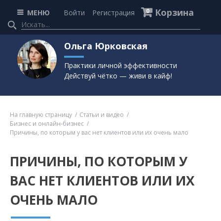
Корзина
0
МЕНЮ
Войти
Регистрация
Ольга Юрковская
Практики личной эффективности
Действуй чётко — живи в кайф!
На главную страницу
Статьи и видео
Бизнес и онлайн-бизнес
Причины, по которым у вас нет клиентов или их очень мало
ПРИЧИНЫ, ПО КОТОРЫМ У
ВАС НЕТ КЛИЕНТОВ ИЛИ ИХ
ОЧЕНЬ МАЛО