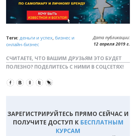
Теги:
деньги и успех
,
бизнес и
Дата публикации:
12 апреля 2019 г.
онлайн-бизнес
СЧИТАЕТЕ, ЧТО ВАШИМ ДРУЗЬЯМ ЭТО БУДЕТ
ПОЛЕЗНО? ПОДЕЛИТЕСЬ С НИМИ В СОЦСЕТЯХ!
Facebook
Вконтакте
Одноклассники
Twitter
LiveJournal
ЗАРЕГИСТРИРУЙТЕСЬ ПРЯМО СЕЙЧАС И
ПОЛУЧИТЕ ДОСТУП К
БЕСПЛАТНЫМ
КУРСАМ