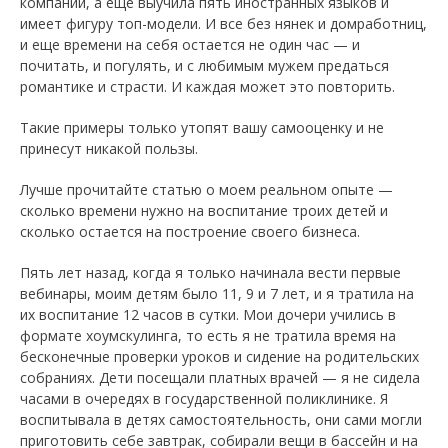
компании, а еще выучила пять иностранных языков и
имеет фигуру топ-модели. И все без нянек и домработниц,
и еще времени на себя остается не один час — и
почитать, и погулять, и с любимым мужем предаться
романтике и страсти. И каждая может это повторить.
Такие примеры только утопят вашу самооценку и не
принесут никакой пользы.
Лучше прочитайте статью о моем реальном опыте —
сколько времени нужно на воспитание троих детей и
сколько остается на построение своего бизнеса.
Пять лет назад, когда я только начинала вести первые
вебинары, моим детям было 11, 9 и 7 лет, и я тратила на
их воспитание 12 часов в сутки. Мои дочери учились в
формате хоумскулинга, то есть я не тратила время на
бесконечные проверки уроков и сидение на родительских
собраниях. Дети посещали платных врачей — я не сидела
часами в очередях в государственной поликлинике. Я
воспитывала в детях самостоятельность, они сами могли
приготовить себе завтрак, собирали вещи в бассейн и на