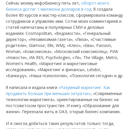
Сейчас моему инфобизнесу пять лет,
оборот моего
бизнеса достиг 1 миллиона долларов в год.
Я создала
более 80 курсов и мастер-классов, сформировала команду
сотрудников и управляю ими. Сотни моих комментариев и
статей напечатаны в популярных СМИ и деловых
изданиях: Cosmopolitan, «Ведомости», «Генеральный
директор», «Независимая газета», «Лиза», «Счастливые
родители», Glamour, Elle, WMJ, «Клео», «Ева», Passion,
Woman, «Комсомолка», «Московский комсомолец», РИА
«Новости», ИА REX, Psychologies, «7я», The Village, Metro,
Women's Health, «Маркетинг и маркетинговые
исследования», «Маркетинг и финансы», Letidor,
«Банки.ру», «Наша психология», «Психология сегодня» и др.
Я написала и издала книги
«Разумный маркетинг. Как
продавать больше при меньших затратах»
, «Современные
технологии маркетинга», ориентированные на бизнес на
постсоветском пространстве. И книгу «Образование для
жизни». Переехала жить в ОАЭ, открыв бизнес-компанию.
И я смогла добиться таких результатов только тогда,