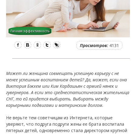
Личная эффективность
Facebook
Вконтакте
Одноклассники
Twitter
LiveJournal
Просмотров:
4131
Может ли женщина совмещать успешную карьеру с не
менее успешным воспитанием детей? Да, может, если она
Виктория Бэкхем или Ким Кардашьян с армией нянек и
гувернеров. А если это среднестатистическая жительница
СНГ, то ей придется выбирать. Выбирать между
карьерными подвигами и материнским долгом.
Не верьте тем советчицам из Интернета, которые
уверяют, что подруга подруги жены ее брата воспитала
пятерых детей, одновременно стала директором крупной