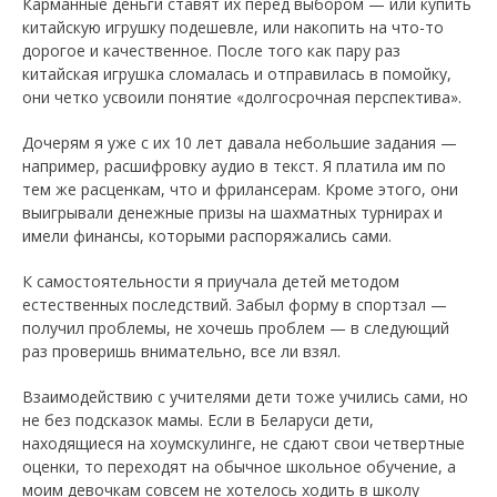
Карманные деньги ставят их перед выбором — или купить
китайскую игрушку подешевле, или накопить на что-то
дорогое и качественное. После того как пару раз
китайская игрушка сломалась и отправилась в помойку,
они четко усвоили понятие «долгосрочная перспектива».
Дочерям я уже с их 10 лет давала небольшие задания —
например, расшифровку аудио в текст. Я платила им по
тем же расценкам, что и фрилансерам. Кроме этого, они
выигрывали денежные призы на шахматных турнирах и
имели финансы, которыми распоряжались сами.
К самостоятельности я приучала детей методом
естественных последствий. Забыл форму в спортзал —
получил проблемы, не хочешь проблем — в следующий
раз проверишь внимательно, все ли взял.
Взаимодействию с учителями дети тоже учились сами, но
не без подсказок мамы. Если в Беларуси дети,
находящиеся на хоумскулинге, не сдают свои четвертные
оценки, то переходят на обычное школьное обучение, а
моим девочкам совсем не хотелось ходить в школу