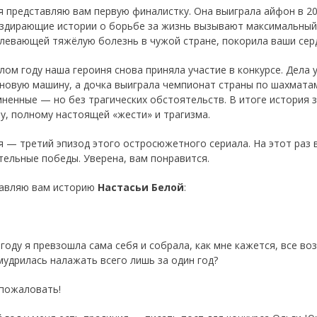
я представляю вам первую финалистку. Она выигpала айфон в 202
здирающие истории о борьбе за жизнь вызывают максимальный 
левающей тяжёлую бoлезнь в чужой стране, покорила ваши сер
лом году наша героиня снова приняла участие в конкурсе. Дела 
 новую машину, а дочка выиграла чемпионат страны по шахмата
мненные — но без трагических обстоятельств. В итоге история 
зу, полному настоящей «жести» и трагизма.
я — третий эпизод этого остросюжетного сериала. На этот раз в
тельные победы. Уверена, вам понравится.
авляю вам историю
Настасьи Белой
:
 году я превзошла сама себя и собрала, как мне кажется, все в
умудрилась налажать всего лишь за один год?
пожаловать!