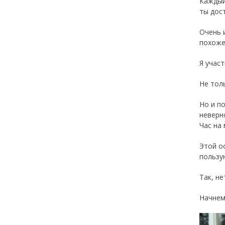
Каждый
ты дос
Очень 
похоже,
Я участ
Не тол
Но и п
неверн
Час на
Этой ос
пользу
Так, не
Начнем