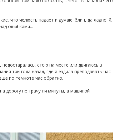
ковской. Там надо показать, с чего ты начал и чего
.
ие, что челюсть падает и думаю: блин, да ладно! Я,
над ошибками...
, недостаралась, стою на месте или двигаюсь в
ния три года назад, где я ездила преподавать час!
 еще по темноте час обратно.
 на дорогу не трачу ни минуты, а машиной