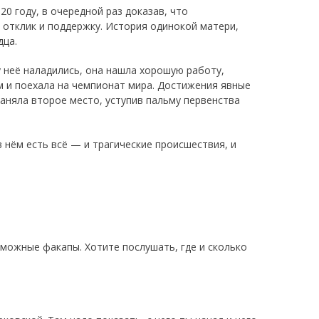
0 году, в очередной раз доказав, что
отклик и поддержку. История одинокой матери,
дца.
у неё наладились, она нашла хорошую рaботу,
м и поехала на чемпионат мира. Достижения явные
заняла второе место, уступив пальму первенства
 нём есть всё — и трагические происшествия, и
озможные факапы. Хотите послушать, где и сколько