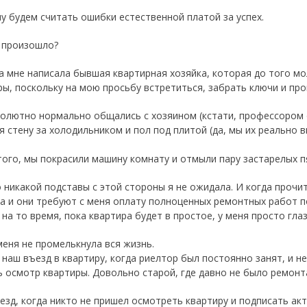
у будем считать ошибки естественной платой за успех.
 произошло?
а мне написала бывшая квартирная хозяйка, которая до того м
ры, поскольку на мою просьбу встретиться, забрать ключи и про
олютно нормально общались с хозяином (кстати, профессором о
 стену за холодильником и пол под плитой (да, мы их реально вы
того, мы покрасили машину комнату и отмыли пару застарелых п
о никакой подставы с этой стороны я не ожидала. И когда прочи
а и они требуют с меня оплату полноценных ремонтных работ 
на то время, пока квартира будет в простое, у меня просто глаз
меня не промелькнула вся жизнь.
 наш въезд в квартиру, когда риелтор был постоянно занят, и не
ь осмотр квартиры. Довольно старой, где давно не было ремонт
езд, когда никто не пришел осмотреть квартиру и подписать акт