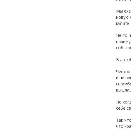
Мы еха
новую 
купить 
Не то 
плане 
собств
В авто
Честно
и не п
спасиб
вышла..
Но ког
себе с
Так чт
что кр