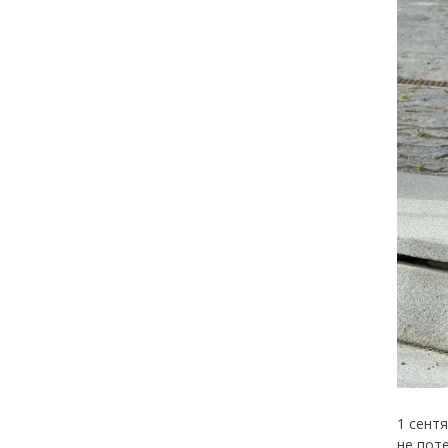
1 сент
не пот