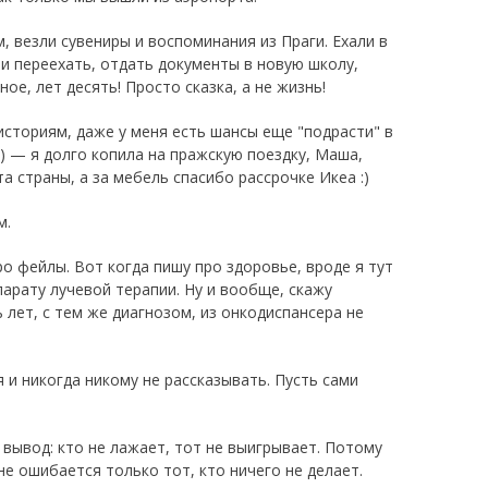
 везли сувениры и воспоминания из Праги. Ехали в
ли переехать, отдать документы в новую школу,
ое, лет десять! Просто сказка, а не жизнь!
историям, даже у меня есть шансы еще "подрасти" в
) — я долго копила на пражскую поездку, Маша,
а страны, а за мебель спасибо рассрочке Икеа :)
м.
ро фейлы. Вот когда пишу про здоровье, вроде я тут
парату лучевой терапии. Ну и вообще, скажу
 лет, с тем же диагнозом, из онкодиспансера не
 и никогда никому не рассказывать. Пусть сами
 вывод: кто не лажает, тот не выигрывает. Потому
не ошибается только тот, кто ничего не делает.