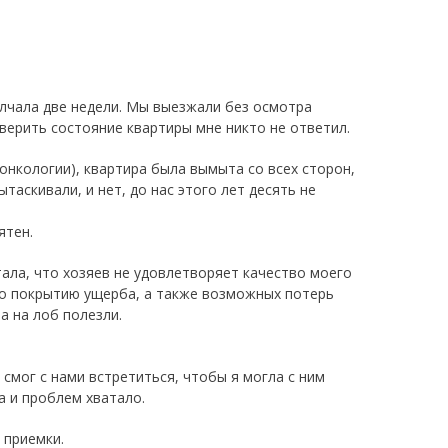
олчала две недели. Мы выезжали без осмотра
верить состояние квартиры мне никто не ответил.
нкологии), квартира была вымыта со всех сторон,
таскивали, и нет, до нас этого лет десять не
ятен.
тала, что хозяев не удовлетворяет качество моего
по покрытию ущерба, а также возможных потерь
а на лоб полезли.
 смог с нами встретиться, чтобы я могла с ним
а и проблем хватало.
 приемки.