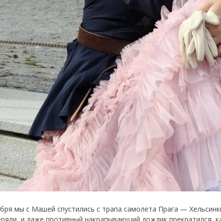
ября мы с Машей спустились с трапа самолета Прага — Хельсинк
еряли, и даже противный накрапывающий дождик прекратился, к