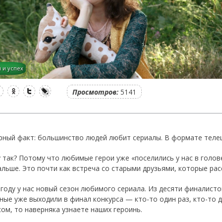
 и успех
Одноклассники
Twitter
LiveJournal
Просмотров:
5141
рный факт: большинство людей любит сериалы. В формате телеш
 так? Потому что любимые герои уже «поселились у нас в голов
альше. Это почти как встреча со старыми друзьями, которые рас
 году у нас новый сезон любимого сериала. Из десяти финалисто
ые уже выходили в финал конкурса — кто-то один раз, кто-то дв
сом, то наверняка узнаете наших героинь.