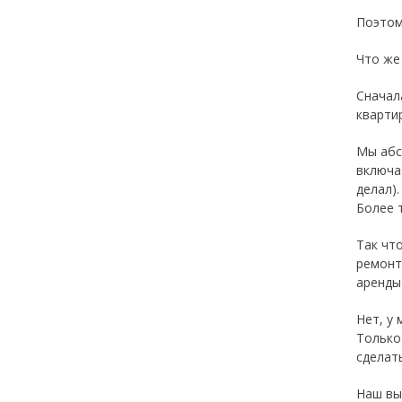
Поэтом
Что же
Сначал
кварти
Мы абс
включая
делал).
Более 
Так чт
ремонт
аренды 
Нет, у 
Только
сделат
Наш вы