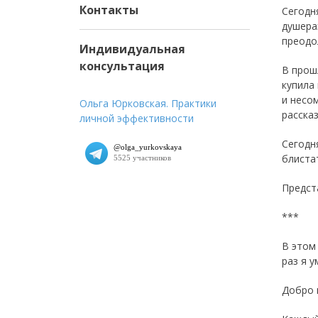
Контакты
Сегодн
душера
преодо
Индивидуальная
консультация
В прош
кyпила
и несо
Ольга Юрковская. Практики
расска
личной эффективности
Сегодн
блиста
Предст
***
В этом
раз я 
Добро 