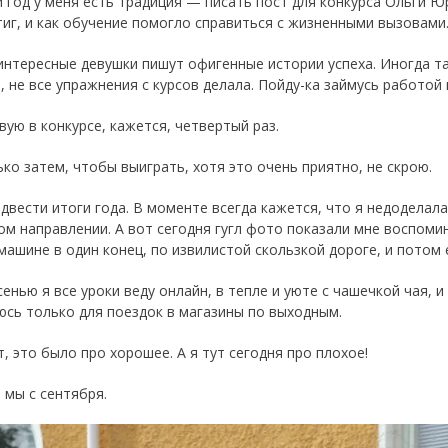
 год у меня есть традиция — писать пост для конкурса Ольги Юр
тиг, и как обучение помогло справиться с жизненными вызовами
интересные девушки пишут офигенные истории успеха. Иногда так
 не все упражнения с курсов делала. Пойду-ка займусь работой 
вую в конкурсе, кажется, четвертый раз.
ько затем, чтобы выиграть, хотя это очень приятно, не скрою.
одвести итоги года. В моменте всегда кажется, что я недоделала
ом направлении. А вот сегодня гугл фото показали мне воспомина
 машине в один конец, по извилистой скользкой дороге, и потом
енью я все уроки веду онлайн, в тепле и уюте с чашечкой чая, и
юсь только для поездок в магазины по выходным.
т, это было про хорошее. А я тут сегодня про плохое!
 мы с сентября.