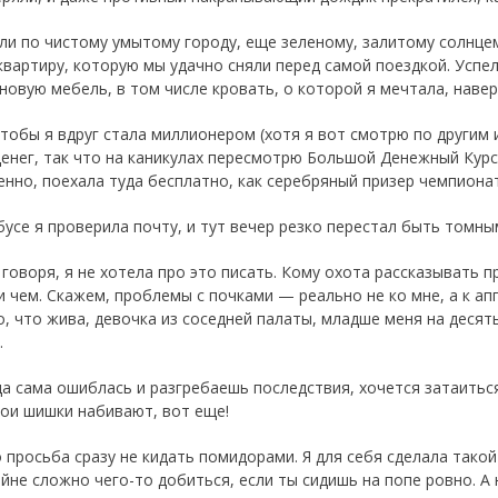
ли по чистому умытому городу, еще зеленому, залитому солнцем,
квартиру, которую мы удачно сняли перед самой поездкой. Успе
новую мебель, в том числе кровать, о которой я мечтала, наверн
чтобы я вдруг стала миллионером (хотя я вот смотрю по другим 
денег, так что на каникулах пересмотрю Большой Денежный Курс
енно, поехала туда бесплатно, как серебряный призер чемпионат
бусе я проверила почту, и тут вечер резко перестал быть томны
 говоря, я не хотела про это писать. Кому охота рассказывать п
ри чем. Скажем, проблемы с почками — реально не ко мне, а к ап
о, что жива, девочка из соседней палаты, младше меня на десять
.
да сама ошиблась и разгребаешь последствия, хочется затаиться
вои шишки набивают, вот еще!
о просьба сразу не кидать помидорами. Я для себя сделала такой
айне сложно чего-то добиться, если ты сидишь на попе ровно. А 