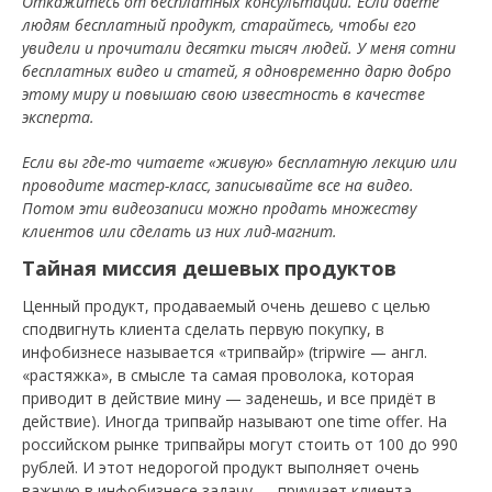
Откажитесь от бесплатных консультаций. Если даете
людям бесплатный продукт, старайтесь, чтобы его
увидели и прочитали десятки тысяч людей. У меня сотни
бесплатных видео и статей, я одновременно дарю добро
этому миру и повышаю свою известность в качестве
эксперта.
Если вы где-то читаете «живую» бесплатную лекцию или
проводите мастер-класс, записывайте все на видео.
Потом эти видеозаписи можно продать множеству
клиентов или сделать из них лид-магнит.
Тайная миссия дешевых продуктов
Ценный продукт, продаваемый очень дешево с целью
сподвигнуть клиента сделать первую покупку, в
инфобизнесе называется «трипвайр» (tripwire — англ.
«растяжка», в смысле та самая проволока, которая
приводит в действие мину — заденешь, и все придёт в
действие). Иногда трипвайр называют one time offer. На
российском рынке трипвайры могут стоить от 100 до 990
рублей. И этот недорогой продукт выполняет очень
важную в инфобизнесе задачу — приучает клиента