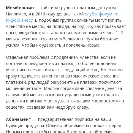
Мембершип
— сайт или группа с платным доступом.
Например, я в 2016 году делала такой
клуб и форум по
инфобизнесу
. В подобных группах клиенты могут купить
членство на месяц, на полгода, на год. Но, как показывает
опыт, люди быстро становятся неактивными и через 1–2
месяца «сливаются» из мембершипов. Нужны большие
усилия, чтобы их удержать и привлечь новых.
Отдельная проблема с продлением членства: если не
поставить рекуррентный платеж, то более половины
участников не оплачивают следующий месяц. Но если вы
сразу подпишете клиента на автоматическое списание
платежей, ряд людей рекуррентные платежи посчитают
мошенничеством. Многие сограждане списание денег за
следующий месяц называют украденными у них с карты
деньгами и активно возмущаются вашим «воровством» в
соцсетях, создавая вам недобрую славу.
Абонемент
— предварительная подписка на ваши
будущие продукты. Обычно абонементы продают перед
Новым годом. Чтобы продаж было много, абонемент