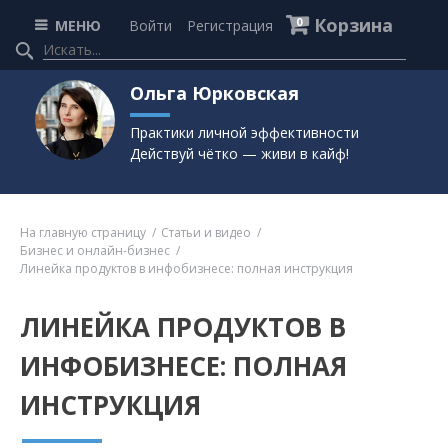
Корзина
0
МЕНЮ
Войти
Регистрация
Ольга Юрковская
Практики личной эффективности
Действуй чётко — живи в кайф!
На главную страницу
Статьи и видео
Бизнес и онлайн-бизнес
Линейка продуктов в инфобизнесе: полная инструкция
ЛИНЕЙКА ПРОДУКТОВ В
ИНФОБИЗНЕСЕ: ПОЛНАЯ
ИНСТРУКЦИЯ