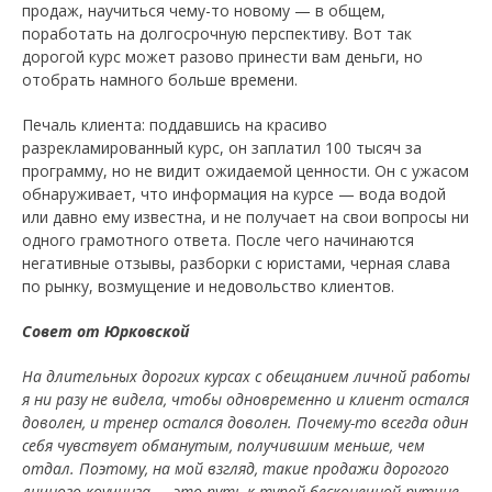
продаж, научиться чему-то новому — в общем,
поработать на долгосрочную перспективу. Вот так
дорогой курс может разово принести вам деньги, но
отобрать намного больше времени.
Печаль клиента: поддавшись на красиво
разрекламированный курс, он заплатил 100 тысяч за
программу, но не видит ожидаемой ценности. Он с ужасом
обнаруживает, что информация на курсе — вода водой
или давно ему известна, и не получает на свои вопросы ни
одного грамотного ответа. После чего начинаются
негативные отзывы, разборки с юристами, черная слава
по рынку, возмущение и недовольство клиентов.
Совет от Юрковской
На длительных дорогих курсах с обещанием личной работы
я ни разу не видела, чтобы одновременно и клиент остался
доволен, и тренер остался доволен. Почему-то всегда один
себя чувствует обманутым, получившим меньше, чем
отдал. Поэтому, на мой взгляд, такие продажи дорогого
личного коучинга — это путь к тупой бесконечной рутине