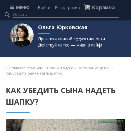
Корзина
0
МЕНЮ
Войти
Регистрация
Ольга Юрковская
Практики личной эффективности
Действуй чётко — живи в кайф!
На главную страницу
Статьи и видео
Воспитание детей
Как убедить сына надеть шапку?
КАК УБЕДИТЬ СЫНА НАДЕТЬ
ШАПКУ?