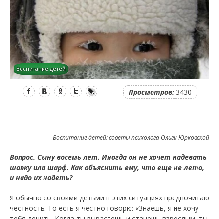
Воспитание детей
Facebook
Вконтакте
Одноклассники
Twitter
LiveJournal
Просмотров:
3430
Воспитание детей: советы психолога Ольги Юрковской
Вопрос. Сыну восемь лет. Иногда он не хочет надевать
шапку или шарф. Как объяснить ему, что еще не лето,
и надо их надеть?
Я обычно со своими детьми в этих ситуациях предпочитаю
честность. То есть я честно говорю: «Знаешь, я не хочу
тебя лечить. Когда ты вырастешь и станешь взрослым, ты