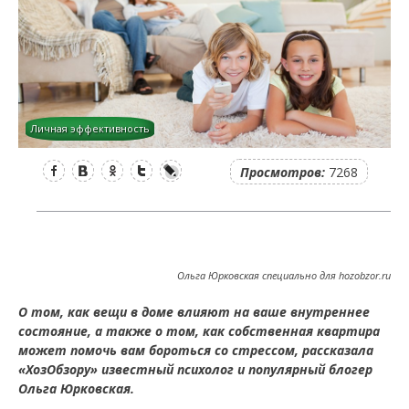
Личная эффективность
Facebook
Вконтакте
Одноклассники
Twitter
LiveJournal
Просмотров:
7268
Ольга Юрковская специально для hozobzor.ru
О том, как вещи в доме влияют на ваше внутреннее
состояние, а также о том, как собственная квартира
может помочь вам бороться со стрессом, рассказала
«ХозОбзору» известный психолог и популярный блогер
Ольга Юрковская.