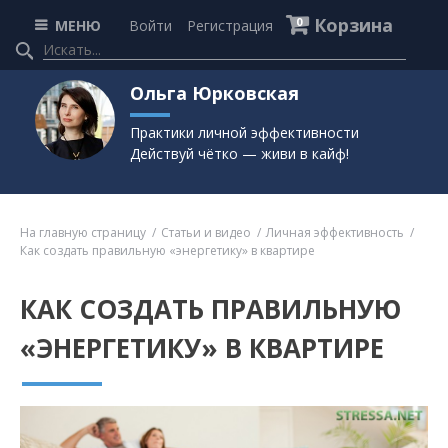
Корзина
0
МЕНЮ
Войти
Регистрация
Ольга Юрковская
Практики личной эффективности
Действуй чётко — живи в кайф!
На главную страницу
Статьи и видео
Личная эффективность
Как создать правильную «энергетику» в квартире
КАК СОЗДАТЬ ПРАВИЛЬНУЮ
«ЭНЕРГЕТИКУ» В КВАРТИРЕ