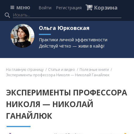
Корзина
0
МЕНЮ
Войти
Регистрация
Ольга Юрковская
Практики личной эффективности
Действуй чётко — живи в кайф!
На главную страницу
Статьи и видео
Полезные книги
Эксперименты профессора Николя — Николай Ганайлюк
ЭКСПЕРИМЕНТЫ ПРОФЕССОРА
НИКОЛЯ — НИКОЛАЙ
ГАНАЙЛЮК