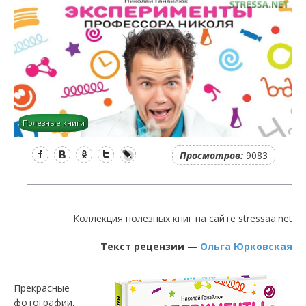
Полезные книги
Facebook
Вконтакте
Одноклассники
Twitter
LiveJournal
Просмотров:
9083
Коллекция полезных книг на сайте stressaa.net
Текст рецензии
—
Ольга Юрковская
Прекрасные
фотографии,