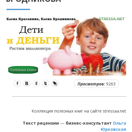
Полезные книги
Facebook
Вконтакте
Одноклассники
Twitter
LiveJournal
Просмотров:
9263
Коллекция полезных книг на сайте stressaa.net
Текст рецензии
—
бизнес-консультант
Ольга
Юрковская