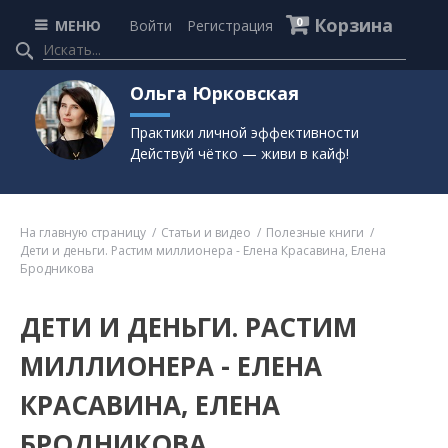
Корзина
0
МЕНЮ
Войти
Регистрация
Ольга Юрковская
Практики личной эффективности
Действуй чётко — живи в кайф!
На главную страницу
Статьи и видео
Полезные книги
Дети и деньги. Растим миллионера - Елена Красавина, Елена
Бродникова
ДЕТИ И ДЕНЬГИ. РАСТИМ
МИЛЛИОНЕРА - ЕЛЕНА
КРАСАВИНА, ЕЛЕНА
БРОДНИКОВА