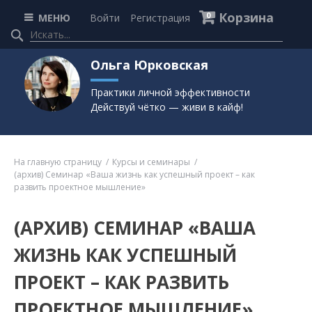
Корзина
0
МЕНЮ
Войти
Регистрация
Ольга Юрковская
Практики личной эффективности
Действуй чётко — живи в кайф!
На главную страницу
Курсы и семинары
(архив) Семинар «Ваша жизнь как успешный проект – как
развить проектное мышление»
(АРХИВ) СЕМИНАР «ВАША
ЖИЗНЬ КАК УСПЕШНЫЙ
ПРОЕКТ – КАК РАЗВИТЬ
ПРОЕКТНОЕ МЫШЛЕНИЕ»