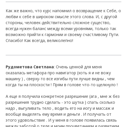
Как же важно, что курс напомнил о возвращение к Себе, о
любви к себе в широком смысле этого слова. И, с другой
стороны, человек-действительно сложное существо,
всегда нужен баланс между всеми уровнями, только так
возможно прийти к гармонии и своему счастливому Пути.
Спасибо! Как всегда, великолепно!
Рудометова Светлана
: Очень ценной для меня
оказалась метафора про навигатор (хоть я и не вожу
машину ) , сверху-то все изгибы пути лучше видны , чем
когда ты на плоскости ! Прям в голове что-то щелкнуло !
А еще я получила конкретное разрешение (ага , мне ж без
разрешения трудно сделать - это шутка ) спать сколько
надо , выгуливать тело , водить его на иогу и массаж и
вообще выделять ему время и деньги . И получать от
этого удовольствие . И у меня в голове появилась связь
между заботой о теле и моим процветанием и развитием .