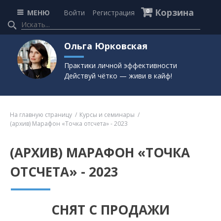
Корзина
0
МЕНЮ
Войти
Регистрация
Ольга Юрковская
Практики личной эффективности
Действуй чётко — живи в кайф!
На главную страницу
Курсы и семинары
(архив) Марафон «Точка отсчета» - 2023
(АРХИВ) МАРАФОН «ТОЧКА
ОТСЧЕТА» - 2023
СНЯТ С ПРОДАЖИ