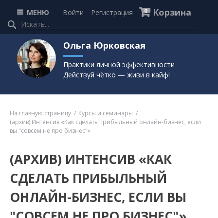
Корзина
0
МЕНЮ
Войти
Регистрация
Ольга Юрковская
Практики личной эффективности
Действуй чётко — живи в кайф!
На главную страницу
Курсы и семинары
(архив) Интенсив «Как сделать прибыльный онлайн-бизнес, если
вы "совсем не про бизнес"»
(АРХИВ) ИНТЕНСИВ «КАК
СДЕЛАТЬ ПРИБЫЛЬНЫЙ
ОНЛАЙН-БИЗНЕС, ЕСЛИ ВЫ
"СОВСЕМ НЕ ПРО БИЗНЕС"»