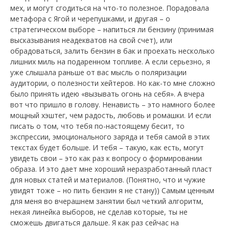
мех, и могут сгодиться на что-то полезное. Порадовала
метафора с Ягой и черепушками, и другая – о
стратегическом выборе – напиться ли бензину (принимая
высказывания неадекватов на свой счет), или
обрадоваться, залить бензин в бак и проехать несколько
лишних миль на подаренном топливе. А если серьезно, я
уже слышала раньше от вас мысль о поляризации
аудитории, о полезности хейтеров. Но как-то мне сложно
было принять идею «вызывать огонь на себя». А вчера
вот что пришло в голову. Ненависть – это намного более
мощный хэштег, чем радость, любовь и ромашки. И если
писать о том, что тебя по-настоящему бесит, то
экспрессии, эмоционального заряда и тебя самой в этих
текстах будет больше. И тебя – такую, как есть, могут
увидеть свои – это как раз к вопросу о формировании
образа. И это дает мне хороший неразработанный пласт
для новых статей и материалов. (Понятно, что и чужие
увидят тоже – но пить бензин я не стану)) Самым ценным
для меня во вчерашнем занятии был четкий алгоритм,
некая линейка выборов, не сделав которые, ты не
сможешь двигаться дальше. Я как раз сейчас на