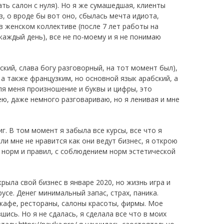
ть салон с нуля). Но я же сумашедшая, клиенты
, о вроде бы вот оно, сбылась мечта идиота,
в женском коллективе (после 7 лет работы на
 каждый день), все не по-моему и я не понимаю
йский, слава богу разговорный, на тот момент был),
 а также французким, но основной язык арабский, а
Для меня произношение и буквы и цифры, это
ею, даже немного разговариваю, но я ленивая и мне
г. В том момент я забыла все курсы, все что я
сли мне не нравится как они ведут бизнес, я открою
х норм и правил, с соблюдением норм эстетической
крыла свой бизнес в январе 2020, но жизнь игра и
се. Денег минимальный запас, страх, паника.
 кафе, рестораны, салоны красоты, фирмы. Мое
шись. Но я не сдалась, я сделала все что в моих