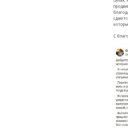
силах, 
продви
благод
сдаютс
которы
С благ