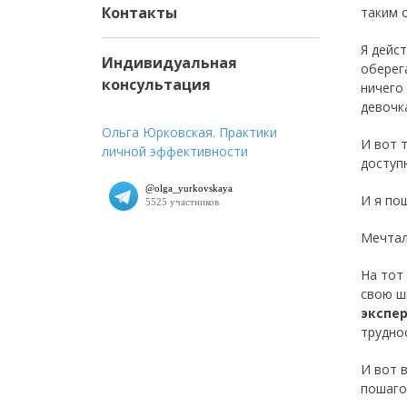
Контакты
таким 
Я дейс
Индивидуальная
оберег
консультация
ничего
девочк
Ольга Юрковская. Практики
И вот 
личной эффективности
доступ
И я по
Мечтала
На тот
свою ш
экспе
трудно
И вот 
пошаго