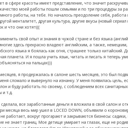
ет в сфере красоты имеет представление, что значит раскручива
 качество моей работы пошли семьями и по три процедуры за раз
 много работы, на тебе. Но началось преодоление себя, работа 
другой менталитет, другая культура, другие вкусы (новый сериал
к и что они хотят(((
рименить свой опыт и знания в чужой стране и без языка (англи
многие здесь прекрасно владеют английским, а также, немецким,
абского языка я боялась как огня, страшнее только китайский. 
ная планета. И я пошла учить язык, читать и писать я теперь ум
объясняться на пальцах)))
месяцев, я продержалась в салоне шесть месяцев, это был подви
меня сломало и вывернуло на изнанку. У меня появилась цель, е
алон и буду работать по своему, с соблюдением всех санитарны
 и т.д.
 сделала, все заработанные деньги я вложила в свой салон и от
три месяца весь мир ушел в LOCED DOWN, объявили о короновиру
 не работает, вокруг прогарают и закрываются бизнесы: садики,
е не знает границ. Мое детище умирает на глазах, еще не родив