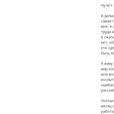
Ну вот 
А даль
самая 
мне, я
труда и
в сжат
нет, об
это сд
быть хэ
Я живу
мир ко
мое все
воспыт
ошибал
рассла
Поехала
месяц 
работа