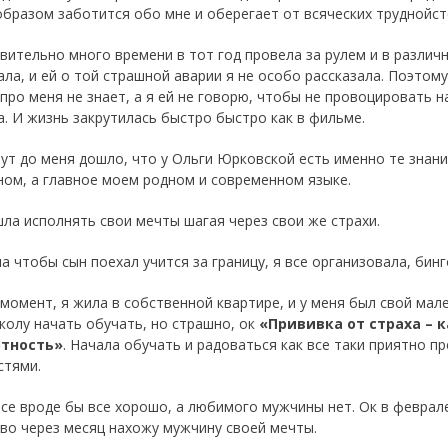
образом заботится обо мне и оберегает от всяческих труднойст
твительно много времени в тот год провела за рулем и в различн
ала, и ей о той страшной аварии я не особо рассказала. Поэтому
 про меня не знает, а я ей не говорю, чтобы не провоцировать н
а. И жизнь закрутилась быстро быстро как в фильме.
тут до меня дошло, что у Ольги Юрковской есть именно те знани
ном, а главное моем родном и современном языке.
шла исполнять свои мечты шагая через свои же страхи.
 чтобы сын поехал учится за границу, я все организовала, бинг
 момент, я жила в собственной квартире, и у меня был свой мал
колу начать обучать, но страшно, ок
«Прививка от страха – 
ртность»
. Начала обучать и радоваться как все таки приятно п
стями.
все вроде бы все хорошо, а любимого мужчины нет. Ок в феврале
во через месяц нахожу мужчину своей мечты.