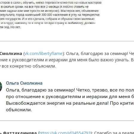
 Смолкина
(
vk.com/libertyflame
): Ольга, благодарю за семинар! Ч
ние к руководителям и иерархии для меня было важно узнать. 
у все конкретно объяснили.
ь Фаттахдинова
(
https://vk.com/id34554793
): Спасибо за а реа