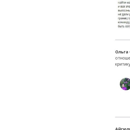
Ольга
отноше
критик
Айгюл