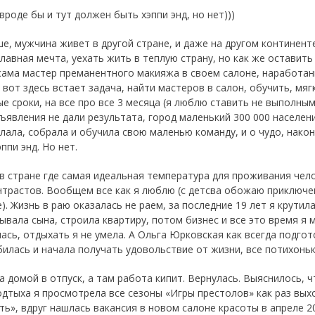
вроде бы и тут должен быть хэппи энд, но нет)))
ше, мужчина живет в другой стране, и даже на другом континенте
главная мечта, уехать жить в теплую страну, но как же оставит
 сама мастер преманентного макияжа в своем салоне, наработан
 вот здесь встает задача, найти мастеров в салон, обучить, мя
ые сроки, на все про все 3 месяца (я люблю ставить не выполны
ъявления не дали результата, город маленький 300 000 населения
елала, собрала и обучила свою маленью команду, и о чудо, нако
ппи энд. Но нет.
 в стране где самая идеальная температура для проживания челов
нтрастов. Вообщем все как я люблю (с детсва обожаю приключе
). Жизнь в раю оказалась не раем, за последние 19 лет я крутил
ывала сына, строила квартиру, потом бизнес и все это время я 
ась, отдыхать я не умела. А Ольга Юрковская как всегда подгот
билась и начала получать удовольствие от жизни, все потихоньк
 домой в отпуск, а там работа кипит. Вернулась. Выяснилось, чт
одтыха я просмотрела все сезоны «Игры престолов» как раз выхо
ть», вдруг нашлась вакансия в новом салоне красоты в апреле 2