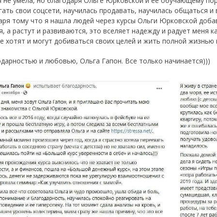
я не умела, но благодаря Ольге Юрковской и ее обучающему порт
гать свои соцсети, научилась продавать, научилась общаться и
аря тому что я нашла людей через курсы Ольги Юрковской добав
я, а растут и развиваются, это вселяет надежду и радует меня 
е хотят и могут добиваться своих целей и жить полной жизнью 
одарностью и любовью, Ольга Гапон. Все только начинается)))