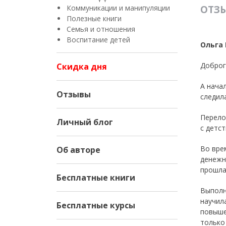
Коммуникации и манипуляции
ОТЗЫ
Полезные книги
Семья и отношения
Воспитание детей
Ольга 
Доброг
Скидка дня
А начал
Отзывы
следила
Перело
Личный блог
с детст
Во вре
Об авторе
денежн
прошла
Бесплатные книги
Выполн
научил
Бесплатные курсы
повыше
только