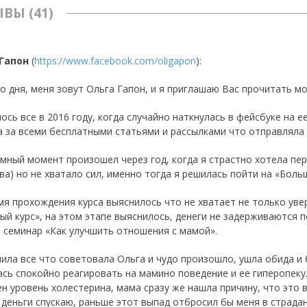
ВЫ (41)
Гапон
(
https://www.facebook.com/oligapon
):
о дня, меня зовут Ольга Гапон, и я приглашаю Вас прочитать м
ось все в 2016 году, когда случайно наткнулась в фейсбуке на 
 за всеми бесплатными статьями и рассылками что отправляла Оль
мный момент произошел через год, когда я страстно хотела пер
ва) но не хватало сил, именно тогда я решилась пойти на «Больш
мя прохождения курса выяснилось что не хватает не только уве
ый курс», на этом этапе выяснилось, денеги не задерживаются 
 семинар «Как улучшить отношения с мамой».
ила все что советовала Ольга и чудо произошло, ушла обида и 
ась спокойно реагировать на мамино поведение и ее гиперопеку.
н уровень холестерина, мама сразу же нашла причину, что это в
 деньги спускаю, раньше этот выпад отбросил бы меня в страдан