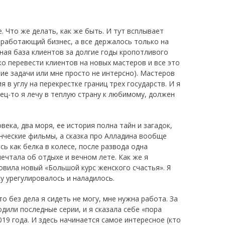
. Что же делать, как же быть. И тут всплывает
ь работающий бизнес, а все держалось только на
ная база клиентов за долгие годы кропотливого
гко перевести клиентов на новых мастеров и все это
мие задачи или мне просто не интерсно). Мастеров
 в углу на перекрестке границ трех государств. И я
нец-то я лечу в теплую страну к любимому, должен
ека, два моря, ее история полна тайн и загадок,
нческие фильмы, а сказка про Алладина вообще
ась как белка в колесе, после развода одна
мечтала об отдыхе и вечном лете. Как же я
овила новый «Большой курс женского счастья». Я
у урегулировалось и наладилось.
о без дела я сидеть не могу, мне нужна работа. За
дили последные серии, и я сказала себе «пора
019 года. И здесь начинается самое интересное (кто