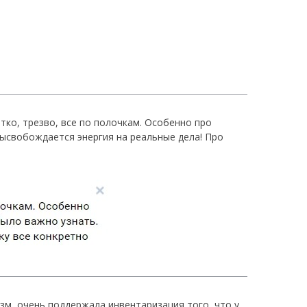
етко, трезво, все по полочкам. Особенно про
Высвобождается энергия на реальные дела! Про
лизм, очень поддержала инвентаризация того, что у