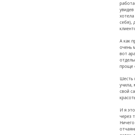
работа
увидев
хотела
себя), 
клиенто
А как п
очень 
вот ар
отдель
проще 
Шесть 
учила, 
свой с
красоты
И я это
через 
Ничего
отчаяни