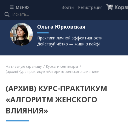
Корз
0
МЕНЮ
Войти
Регистрация
Ольга Юрковская
Практики личной эффективности
Действуй чётко — живи в кайф!
На главную страницу
Курсы и семинары
(архив) Курс-практикум «Алгоритм женского влияния»
(АРХИВ) КУРС-ПРАКТИКУМ
«АЛГОРИТМ ЖЕНСКОГО
ВЛИЯНИЯ»