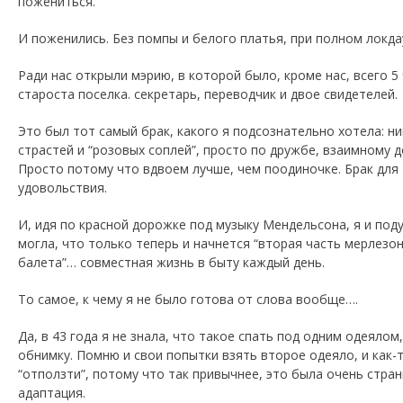
пожениться.
И поженились. Без помпы и белого платья, при полном локда
Ради нас открыли мэрию, в которой было, кроме нас, всего 5 
староста поселка. секретарь, переводчик и двое свидетелей.
Это был тот самый брак, какого я подсознательно хотела: ни
страстей и “розовых соплей”, просто по дружбе, взаимному 
Просто потому что вдвоем лучше, чем поодиночке. Брак для
удовольствия.
И, идя по красной дорожке под музыку Мендельсона, я и под
могла, что только теперь и начнется “вторая часть мерлезо
балета”… совместная жизнь в быту каждый день.
То самое, к чему я не было готова от слова вообще….
Да, в 43 года я не знала, что такое спать под одним одеялом,
обнимку. Помню и свои попытки взять второе одеяло, и как-
“отползти”, потому что так привычнее, это была очень стра
адаптация.