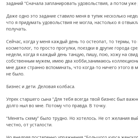
заданий “Сначала запланировать удовольствия, а потом уже 
Даже одно это задание ставило меня в тупик несколько неде
что я придумать удовольствия не могла, настолько я отвыкл
получать.
Сейчас, когда у меня каждый день то остеопат, то термы, то
косметолог, то просто прогулки, поездки в другие города ср
недели, когда я каждый день танцую, пишу, пою, хожу на свид
собственным мужем, имею два хобби,занимаюсь коллекцион
мне даже странно вспоминать, что когда-то ничего этого в 
не было.
Бизнес и дети. Деловая колбаса.
Упрек старшего сына “Для тебя всегда твой бизнес был важн
долго ныл во мне. Потому что правда. В точку.
“Менять схему” было трудно. Но хотелось. Не от желания вый
честно, от усталости.
Но внедряя постепенно упражнения “Большого курса женског