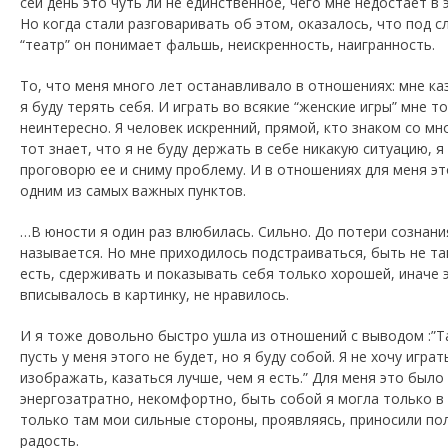
сей день это чуть ли не единственное, чего мне недостает в 
Но когда стали разговаривать об этом, оказалось, что под 
“театр” он понимает фальшь, неискренность, наигранность.
То, что меня много лет останавливало в отношениях: мне ка
я буду терять себя. И играть во всякие “женские игры” мне 
неинтересно. Я человек искренний, прямой, кто знаком со мн
тот знает, что я не буду держать в себе никакую ситуацию, я
проговорю ее и сниму проблему. И в отношениях для меня э
одним из самых важных пунктов.
…В юности я один раз влюбилась. Сильно. До потери сознани
называется. Но мне приходилось подстраиваться, быть не так
есть, сдерживать и показывать себя только хорошей, иначе 
вписывалось в картинку, не нравилось.
И я тоже довольно быстро ушла из отношений с выводом :”Та
пусть у меня этого не будет, но я буду собой. Я не хочу играт
изображать, казаться лучше, чем я есть.” Для меня это было
энергозатратно, некомфортно, быть собой я могла только в 
только там мои сильные стороны, проявляясь, приносили пол
радость.