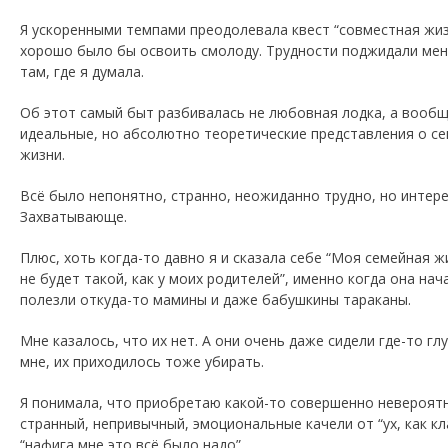
Я ускоренными темпами преодолевала квест “совместная жизн
хорошо было бы освоить смолоду. Трудности поджидали мен
там, где я думала.
Об этот самый быт разбивалась не любовная лодка, а вообщ
идеальные, но абсолютно теоретические представления о с
жизни.
Всё было непонятно, странно, неожиданно трудно, но интере
Захватывающе.
Плюс, хоть когда-то давно я и сказала себе “Моя семейная ж
не будет такой, как у моих родителей”, именно когда она нач
полезли откуда-то мамины и даже бабушкины тараканы.
Мне казалось, что их нет. А они очень даже сидели где-то гл
мне, их приходилось тоже убирать.
Я понимала, что приобретаю какой-то совершенно невероят
странный, непривычный, эмоциональные качели от “ух, как кл
“нафига мне это всё было надо”.