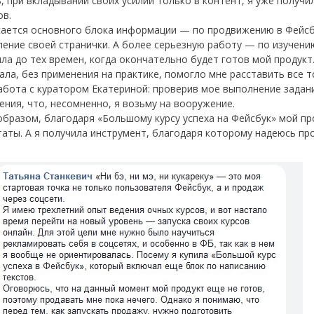
ь, при вкладывании своих усилий только в контент, я уже получ
ов.
сается основного блока информации — по продвижению в Фейсбу
ение своей странички. А более серьезную работу — по изучени
ла до тех времен, когда окончательно будет готов мой продукт
ала, без применения на практике, помогло мне расставить все т
абота с куратором Екатериной: проверив мое выполнение задани
ения, что, несомненно, я возьму на вооружение.
образом, благодаря «Большому курсу успеха на Фейсбук» мой пр
таты. А я получила инструмент, благодаря которому надеюсь пр