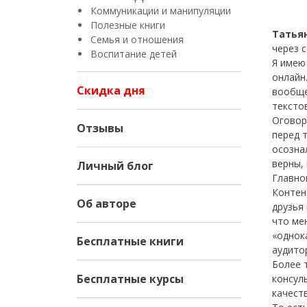
Коммуникации и манипуляции
Полезные книги
Татья
Семья и отношения
через с
Воспитание детей
Я имею
онлайн
Скидка дня
вообще
текстов
Оговор
Отзывы
перед 
осозна
верны, 
Личный блог
Главно
Контен
Об авторе
друзья
что ме
«однок
Бесплатные книги
аудито
Более т
Бесплатные курсы
консул
качест