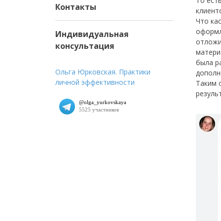
То ест
Контакты
клиент
Что ка
оформл
Индивидуальная
отложи
консультация
матери
была р
Ольга Юрковская. Практики
дополн
личной эффективности
Таким 
резуль