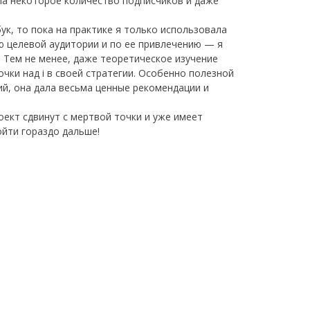
ила некоторое количество подписчиков и даже
к, то пока на практике я только использовала
ю целевой аудитории и по ее привлечению — я
. Тем не менее, даже теоретическое изучение
очки над i в своей стратегии. Особенно полезной
й, она дала весьма ценные рекомендации и
оект сдвинут с мертвой точки и уже имеет
ойти гораздо дальше!