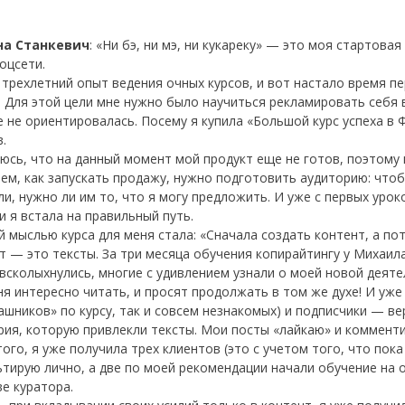
на Станкевич
:
«Ни бэ, ни мэ, ни кукареку» — это моя стартова
оцсети.
 трехлетний опыт ведения очных курсов, и вот настало время пе
. Для этой цели мне нужно было научиться рекламировать себя в 
 не ориентировалась. Посему я купила «Большой курс успеха в 
.
юсь, что на данный момент мой продукт еще не готов, поэтому 
тем, как запускать продажу, нужно подготовить аудиторию: что
ли, нужно ли им то, что я могу предложить. И уже с первых уро
и я встала на правильный путь.
й мыслью курса для меня стала: «Сначала создать контент, а по
т — это тексты. За три месяца обучения копирайтингу у Михаи
 всколыхнулись, многие с удивлением узнали о моей новой деят
ня интересно читать, и просят продолжать в том же духе! И уже 
ашников» по курсу, так и совсем незнакомых) и подписчики — в
рия, которую привлекли тексты. Мои посты «лайкаю» и коммент
ого, я уже получила трех клиентов (это с учетом того, что пока
ьтирую лично, а две по моей рекомендации начали обучение на о
ве куратора.