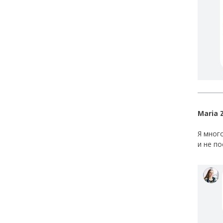
Maria 
Я мног
и не п