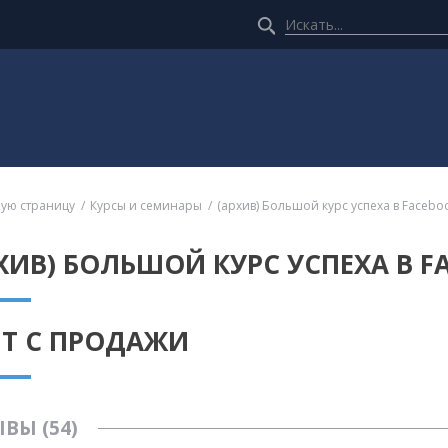
ную страницу
Курсы и семинары
(архив) Большой курс успеха в Facebo
ХИВ) БОЛЬШОЙ КУРС УСПЕХА В F
ЯТ С ПРОДАЖИ
ВЫ (54)