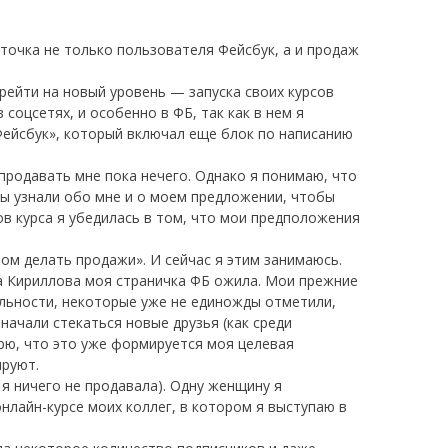
я точка не только пользователя Фейсбук, а и продаж
рейти на новый уровень — запуска своих курсов
соцсетях, и особенно в ФБ, так как в нем я
Фейсбук», который включал еще блок по написанию
продавать мне пока нечего. Однако я понимаю, что
бы узнали обо мне и о моем предложении, чтобы
ков курса я убедилась в том, что мои предположения
том делать продажи». И сейчас я этим занимаюсь.
ла Кириллова моя страничка ФБ ожила. Мои прежние
ельности, некоторые уже не единожды отметили,
начали стекаться новые друзья (как среди
ерю, что это уже формируется моя целевая
ируют.
 я ничего не продавала). Одну женщину я
нлайн-курсе моих коллег, в котором я выступаю в