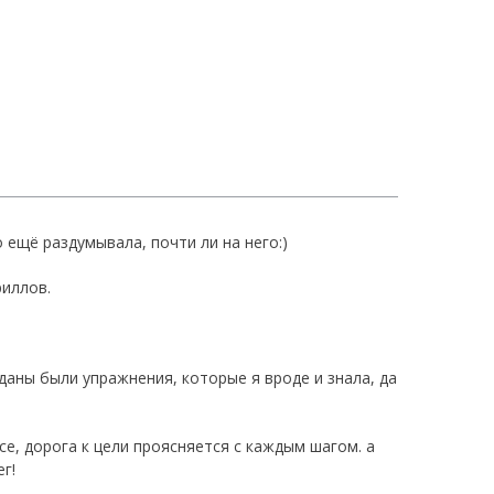
 ещё раздумывала, почти ли на него:) ⠀
риллов. ⠀
 даны были упражнения, которые я вроде и знала, да
⠀ ⠀
се, дорога к цели проясняется с каждым шагом. а
г! ⠀ ⠀