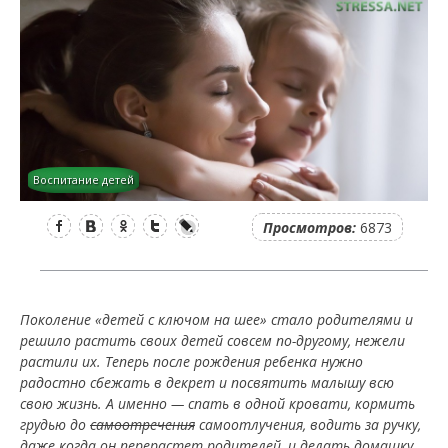
Воспитание детей
Facebook
Вконтакте
Одноклассники
Twitter
LiveJournal
Просмотров:
6873
Поколение «детей с ключом на шее» стало родителями и
решило растить своих детей совсем по-другому, нежели
растили их. Теперь после рождения ребенка нужно
радостно сбежать в декрет и посвятить малышу всю
свою жизнь. А именно — спать в одной кровати, кормить
грудью до
самоотречения
самоотлучения, водить за ручку,
даже когда он перерастет родителей, и делать домашку