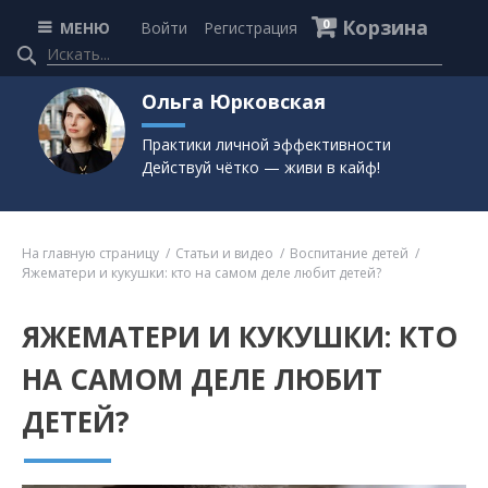
Корзина
0
МЕНЮ
Войти
Регистрация
Ольга Юрковская
Практики личной эффективности
Действуй чётко — живи в кайф!
На главную страницу
Статьи и видео
Воспитание детей
Яжематери и кукушки: кто на самом деле любит детей?
ЯЖЕМАТЕРИ И КУКУШКИ: КТО
НА САМОМ ДЕЛЕ ЛЮБИТ
ДЕТЕЙ?