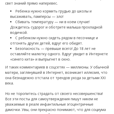
свет знаний прямо наперевес.
Ребенка нужно кормить грудью до школы и
высаживать, памперсы — зло!
Сбивать температуру — ни в коем случае!
Дождитесь судорог и оботрите малыша прохладной
водичкой.
С ребенком нужно сидеть рядом в песочнице и
отгонять других детей, вдруг его обидят.
Безопасность — превыше всего! До 18 лет не
оставляйте малютку одного. Вдруг увидит в Интернете
«синего кита» и выпрыгнет в окно.
И таких комментариев в соцсетях — миллионы. У обычной
матери, заглянувшей в Интернет, возникает иллюзия, что
она безнадежно отстала от трендов ухода за детьми XXI
века.
Но не торопитесь страдать от своего несовершенства!
Все эти посты для самоутверждения пишут никем не
уважаемые в реале инфантильные эгоцентричные
дамочки. Увы, они прекрасно понимают, что для социума