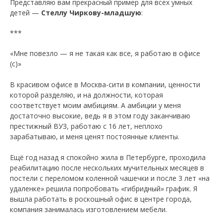
Представляю вам прекрасный пример для всех умных
детей —
Стеллу Чиркову-младшую
:
***
«Мне повезло — я не такая как все, я работаю в офисе
(с)»
В красивом офисе в Москва-сити в компании, ценности
которой разделяю, и на должности, которая
соответствует моим амбициям. А амбиции у меня
достаточно высокие, ведь я в этом году заканчиваю
престижный ВУЗ, работаю с 16 лет, неплохо
зарабатываю, и меня ценят постоянные клиенты.
Ещё год назад я спокойно жила в Петербурге, проходила
реабилитацию после нескольких мучительных месяцев в
постели с переломом коленной чашечки и после 3 лет «на
удаленке» решила попробовать «гибридный» график. Я
вышла работать в роскошный офис в центре города,
компания занималась изготовлением мебели.