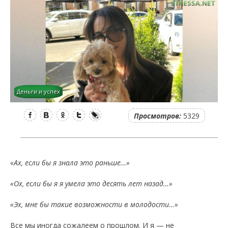
Деньги и успех
Facebook
Вконтакте
Одноклассники
Twitter
LiveJournal
Просмотров:
5329
«Ах, если бы я знала это раньше…»
«Ох, если бы я я умела это десять лет назад…»
«Эх, мне бы такие возможности в молодости…»
Все мы иногда сожалеем о прошлом. И я — не