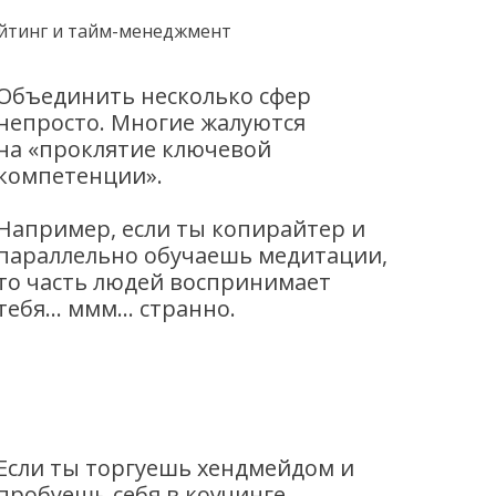
йтинг и тайм-менеджмент
Объединить несколько сфер
непросто. Многие жалуются
на «проклятие ключевой
компетенции».
Например, если ты копирайтер и
параллельно обучаешь медитации,
то часть людей воспринимает
тебя… ммм… странно.
Если ты торгуешь хендмейдом и
пробуешь себя в коучинге,