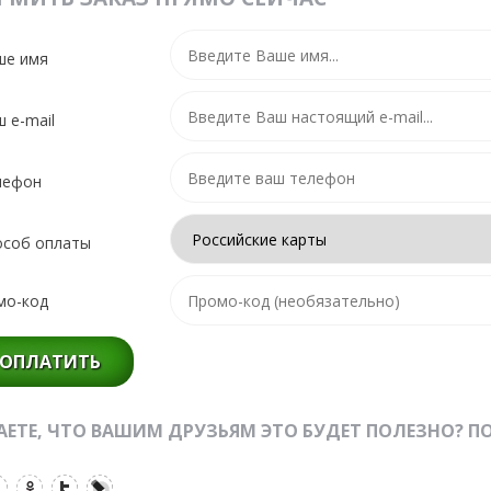
ше имя
 e-mail
лефон
особ оплаты
мо-код
ОПЛАТИТЬ
ЕТЕ, ЧТО ВАШИМ ДРУЗЬЯМ ЭТО БУДЕТ ПОЛЕЗНО? ПО
Одноклассники
Twitter
LiveJournal