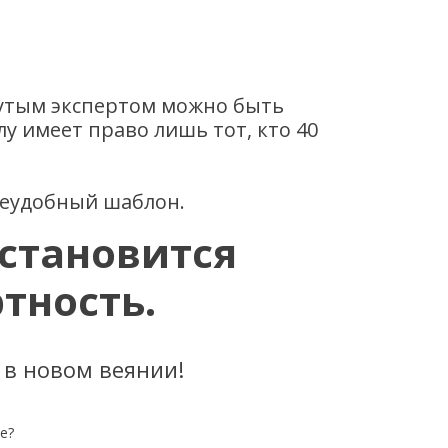
крутым экспертом можно быть
у имеет право лишь тот, кто 40
неудобный шаблон.
 становится
тность.
 в новом веянии!
е?