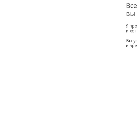
Все
вы
Я пр
и хо
Вы у
и вре