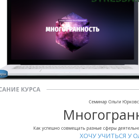
ары
САНИЕ КУРСА
Семинар Ольги Юрковс
Многогран
Как успешно совмещать разные сферы деятельно
ХОЧУ УЧИТЬСЯ У О