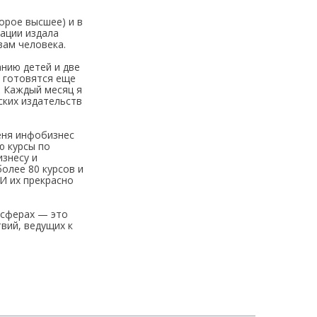
орое высшее) и в
ации издала
вам человека.
анию детей и две
ю готовятся еще
. Каждый месяц я
ских издательств
еня инфобизнес
ю курсы по
изнесу и
более 80 курсов и
И их прекрасно
 сферах — это
вий, ведущих к