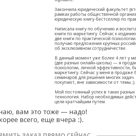
Закончила юридический факультет (вт
рамках работы общественной организ
юридическую книгу-бестселлер по пра
Написала книгу по обучению и воспит
книги по маркетингу. Сейчас к издани
две книги по практической психологии
получаю предложения крупных россий
об эксклюзивном сотрудничестве.
В данный момент уже более 4 лет у м
(две разных онлайн-школы) — я прода
психологии, личной эффективности, б
маркетингу. Сейчас у меня в продаже 
семинаров для решения многих задач. 
покупают, вне зависимости от темы ;).
Мой постоянный успех в таких разных
технология. Набор необходимых дейст
цели кратчайшим путем.
наю, вам это тоже — надо!
корее всего, еще вчера :).
РМИТЬ ЗАКАЗ ПРЯМО СЕЙЧАС