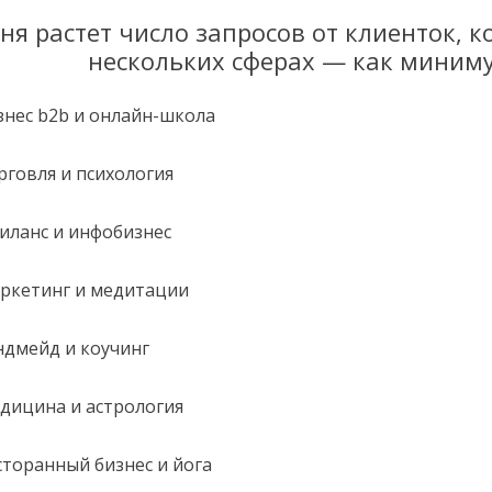
ня растет число запросов от клиенток, к
нескольких сферах — как миниму
знес b2b и онлайн-школа
рговля и психология
иланс и инфобизнес
ркетинг и медитации
ндмейд и коучинг
дицина и астрология
сторанный бизнес и йога