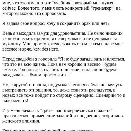
мне, что это именно тот “учебник”, который мне нужен
сейчас. Более того, у меня есть конкретный “тренажер”, на
котором можно это опробовать.
Я задала себе вопрос: хочу я сохранить брак или нет?
Ведь я выходила замуж для удовольствия. Не было никаких
экономических причин, я не держалась и не цеплялась за
мужчину. Мне просто хотелось жить с тем, с кем в паре мне
веселее и ярче, чем без него.
Перед свадьбой я говорила “Я не буду загадывать и клясться,
что это на всю жизнь. Пока нам хорошо и весело - будем
вместе. Год или десять - никто не знает и давай не будем
загадывать, а будем просто жить.”
Но, с другой стороны, подумала я: если я сейчас не научусь
выстраивать отношения, то, даже если эти распадутся, в
новых всё тоже пойдет по старому сценарию. Сценарий-то и
надо менять!
И у меня началась “третья часть мерлезонского балета” -
практическое применение заданий и внедрение алгоритмов
женского влияния.
Без интимных подробностей, но это оказался