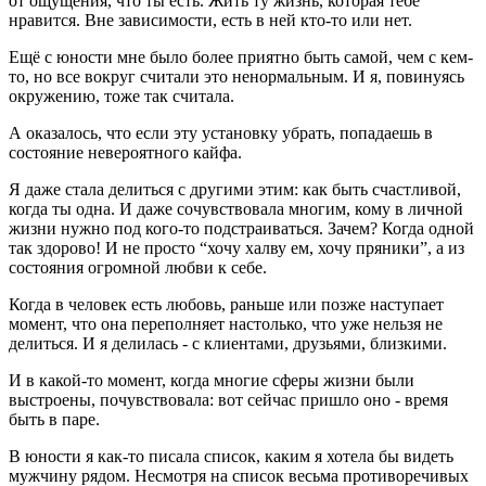
от ощущения, что ты есть. Жить ту жизнь, которая тебе
нравится. Вне зависимости, есть в ней кто-то или нет.
Ещё с юности мне было более приятно быть самой, чем с кем-
то, но все вокруг считали это ненормальным. И я, повинуясь
окружению, тоже так считала.
А оказалось, что если эту установку убрать, попадаешь в
состояние невероятного кайфа.
Я даже стала делиться с другими этим: как быть счастливой,
когда ты одна. И даже сочувствовала многим, кому в личной
жизни нужно под кого-то подстраиваться. Зачем? Когда одной
так здорово! И не просто “хочу халву ем, хочу пряники”, а из
состояния огромной любви к себе.
Когда в человек есть любовь, раньше или позже наступает
момент, что она переполняет настолько, что уже нельзя не
делиться. И я делилась - с клиентами, друзьями, близкими.
И в какой-то момент, когда многие сферы жизни были
выстроены, почувствовала: вот сейчас пришло оно - время
быть в паре.
В юности я как-то писала список, каким я хотела бы видеть
мужчину рядом. Несмотря на список весьма противоречивых