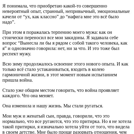
Я понимала, что приобретаю какой-то совершенно
невероятный опыт, странный, непривычный, эмоциональные
качели от “ух, как классно” до “нафига мне это всё было
надо”.
При этом я поражалась терпению моего мужа: как он
стоически переносил все мои закидоны. Я задавала себе
вопрос “Вынесла ли бы я рядом с собой такого человека, как
я” и однозначно говорила: нет, ни за что. И это тоже был
респект мужу.
Всю зиму продолжалось освоение этого нового опыта. И как
только всё стало устаканиваться, входить в колею
гармоничной жизни, в этот момент новым испытанием
пришла война.
Стало уже общим местом говорить, что война проявляет
каждого. Что она меняет.
Она изменила и нашу жизнь. Мы стали ругаться.
Мои муж и женатый сын, правда, говорили, что это
нормально, что все ругаются, что это притирка. Но я не хотела
такой притирки, я изначально хотела уйти от того, что видела
в своем детстве. Мне было проще разорвать отношения, чем