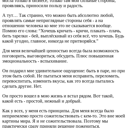
могла только в бизнесе, только там мои сильные стороны,
проявляясь, приносили пользу и радость.
А тут… Так странно, что можно быть абсолютно любой,
проявлять самые неприглядные стороны себя - а на
отношении человека ко мне это не сказывается вообще.
Помню его слова: “Хочешь кричать - кричи, плакать - плачь,
бить тарелки - бей, выплёскивай из себя всё, что хочешь. Будь
какой угодно, главное, никогда не притворяйся.”
Для меня величайшей ценностью всегда была возможность
поговорить, выговориться, обсудить. Плюс повышенная
эмоциональность - вспыхивание.
Он подарил мне удивительное ощущение: быть в паре, но при
этом быть собой. Не пытаться меня исправить, переломить,
перевоспитать, изменить вкусы, как это всегда пытались
сделать другие. Нет.
Он просто вошел в мою жизнь и встал рядом. Вот такой,
какой есть - простой, нежный и добрый.
Как у всех, у меня есть принципы. Для меня всегда было
неприемлемо просто сожительствовать с кем-то. Это вне моей
картины мира. Я и не сожительствовала. Поэтому мы
практически сразу приняли решение пожениться.