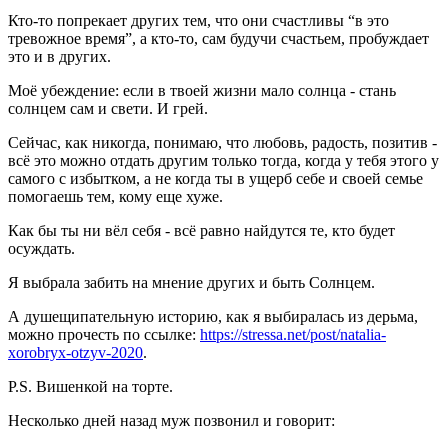
Кто-то попрекает других тем, что они счастливы “в это
тревожное время”, а кто-то, сам будучи счастьем, пробуждает
это и в других.
Моё убеждение: если в твоей жизни мало солнца - стань
солнцем сам и свети. И грей.
Сейчас, как никогда, понимаю, что любовь, радость, позитив -
всё это можно отдать другим только тогда, когда у тебя этого у
самого с избытком, а не когда ты в ущерб себе и своей семье
помогаешь тем, кому еще хуже.
Как бы ты ни вёл себя - всё равно найдутся те, кто будет
осуждать.
Я выбрала забить на мнение других и быть Солнцем.
А душещипательную историю, как я выбиралась из дерьма,
можно прочесть по ссылке:
https://stressa.net/post/natalia-
xorobryx-otzyv-2020
.
P.S. Вишенкой на торте.
Несколько дней назад муж позвонил и говорит: