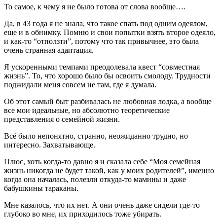
То самое, к чему я не было готова от слова вообще….
Да, в 43 года я не знала, что такое спать под одним одеялом,
еще и в обнимку. Помню и свои попытки взять второе одеяло,
и как-то “отползти”, потому что так привычнее, это была
очень странная адаптация.
Я ускоренными темпами преодолевала квест “совместная
жизнь”. То, что хорошо было бы освоить смолоду. Трудности
поджидали меня совсем не там, где я думала.
Об этот самый быт разбивалась не любовная лодка, а вообще
все мои идеальные, но абсолютно теоретические
представления о семейной жизни.
Всё было непонятно, странно, неожиданно трудно, но
интересно. Захватывающе.
Плюс, хоть когда-то давно я и сказала себе “Моя семейная
жизнь никогда не будет такой, как у моих родителей”, именно
когда она началась, полезли откуда-то мамины и даже
бабушкины тараканы.
Мне казалось, что их нет. А они очень даже сидели где-то
глубоко во мне, их приходилось тоже убирать.