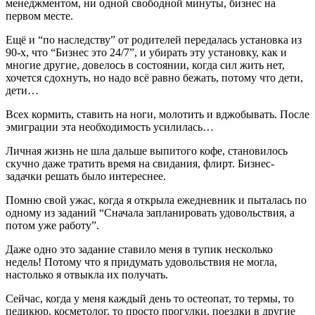
менеджментом, ни одной свободной минуты, бизнес на
первом месте.
Ещё и “по наследству” от родителей передалась установка из
90-х, что “Бизнес это 24/7”, и убирать эту установку, как и
многие другие, довелось в состоянии, когда сил жить нет,
хочется сдохнуть, но надо всё равно бежать, потому что дети,
дети…
Всех кормить, ставить на ноги, молотить и вджобывать. После
эмиграции эта необходимость усилилась…
Личная жизнь не шла дальше выпитого кофе, становилось
скучно даже тратить время на свидания, флирт. Бизнес-
задачки решать было интереснее.
Помню свой ужас, когда я открыла ежедневник и пыталась по
одному из заданий “Сначала запланировать удовольствия, а
потом уже работу”.
Даже одно это задание ставило меня в тупик несколько
недель! Потому что я придумать удовольствия не могла,
настолько я отвыкла их получать.
Сейчас, когда у меня каждый день то остеопат, то термы, то
педикюр, косметолог, то просто прогулки, поездки в другие