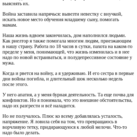
выяснять их.
Война заставила напрячься: вывезти невестку с внучкой,
искать новое место обучения младшему сыну, помогать
мамам.
Наша жизнь вдвоем закончилась, дом наполнился людьми.
Как риелтор я также помогала многим людям, приезжающим
в нашу страну. Работа по 18 часов в сутки, пахота на каком-то
пределе у меня, понимающей, что жизнь изменилась и в нее
надо по новой встраиваться, и полудепрессивное состояние у
мужа.
Когда и рвется на войну, а я удерживаю. И его сестра в первые
дни войны погибла, и длительный шок несколько недель
после этого.
У него апатия, а у меня бурная деятельность. Та еще почва для
конфликтов. Но я понимала, что это внешние обстоятельства,
надо их разгрести и всё наладится.
Но не получалось. Плюс ко всему добавлялась усталость,
напряжение. Я ловила себя на том, что превращаюсь в
ворчливую тетку, придирающуюся к любой мелочи. Что-то
надо было делать.