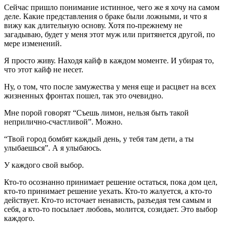
Сейчас пришло понимание истинное, чего же я хочу на самом
деле. Какие представления о браке были ложными, и что я
вижу как длительную основу. Хотя по-прежнему не
загадываю, будет у меня этот муж или притянется другой, по
мере изменений.
Я просто живу. Находя кайф в каждом моменте. И убирая то,
что этот кайф не несет.
Ну, о том, что после замужества у меня еще и расцвет на всех
жизненных фронтах пошел, так это очевидно.
Мне порой говорят “Съешь лимон, нельзя быть такой
неприлично-счастливой”. Можно.
“Твой город бомбят каждый день, у тебя там дети, а ты
улыбаешься”. А я улыбаюсь.
У каждого свой выбор.
Кто-то осознанно принимает решение остаться, пока дом цел,
кто-то принимает решение уехать. Кто-то жалуется, а кто-то
действует. Кто-то источает ненависть, разъедая тем самым и
себя, а кто-то посылает любовь, молится, созидает. Это выбор
каждого.