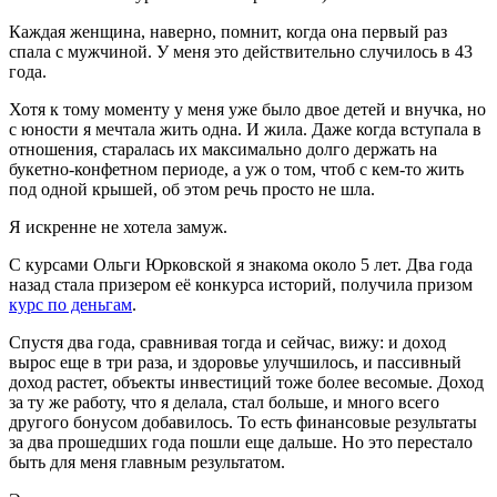
Каждая женщина, наверно, помнит, когда она первый раз
спала с мужчиной. У меня это действительно случилось в 43
года.
Хотя к тому моменту у меня уже было двое детей и внучка, но
с юности я мечтала жить одна. И жила. Даже когда вступала в
отношения, старалась их максимально долго держать на
букетно-конфетном периоде, а уж о том, чтоб с кем-то жить
под одной крышей, об этом речь просто не шла.
Я искренне не хотела замуж.
С курсами Ольги Юрковской я знакома около 5 лет. Два года
назад стала призером её конкурса историй, получила призом
курс по деньгам
.
Спустя два года, сравнивая тогда и сейчас, вижу: и доход
вырос еще в три раза, и здоровье улучшилось, и пассивный
доход растет, объекты инвестиций тоже более весомые. Доход
за ту же работу, что я делала, стал больше, и много всего
другого бонусом добавилось. То есть финансовые результаты
за два прошедших года пошли еще дальше. Но это перестало
быть для меня главным результатом.