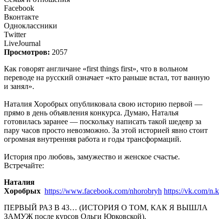
Facebook
Вконтакте
Одноклассники
Twitter
LiveJournal
Просмотров:
2057
Как говорят англичане «first things first», что в вольном
переводе на русский означает «кто раньше встал, тот ванную
и занял».
Наталия Хоробрых опубликовала свою историю первой —
прямо в день объявления конкурса. Думаю, Наталья
готовилась заранее — поскольку написать такой шедевр за
пару часов просто невозможно. За этой историей явно стоит
огромная внутренняя работа и годы трансформаций.
История про любовь, замужество и женское счастье.
Встречайте:
Наталия
Хоробрых
https://www.facebook.com/nhorobryh
https://vk.com/n.
ПЕРВЫЙ РАЗ В 43… (ИСТОРИЯ О ТОМ, КАК Я ВЫШЛА
ЗАМУЖ после курсов Ольги Юрковской).