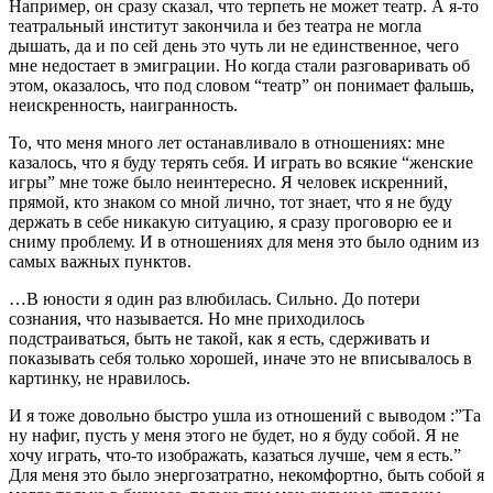
Например, он сразу сказал, что терпеть не может театр. А я-то
театральный институт закончила и без театра не могла
дышать, да и по сей день это чуть ли не единственное, чего
мне недостает в эмиграции. Но когда стали разговаривать об
этом, оказалось, что под словом “театр” он понимает фальшь,
неискренность, наигранность.
То, что меня много лет останавливало в отношениях: мне
казалось, что я буду терять себя. И играть во всякие “женские
игры” мне тоже было неинтересно. Я человек искренний,
прямой, кто знаком со мной лично, тот знает, что я не буду
держать в себе никакую ситуацию, я сразу проговорю ее и
сниму проблему. И в отношениях для меня это было одним из
самых важных пунктов.
…В юности я один раз влюбилась. Сильно. До потери
сознания, что называется. Но мне приходилось
подстраиваться, быть не такой, как я есть, сдерживать и
показывать себя только хорошей, иначе это не вписывалось в
картинку, не нравилось.
И я тоже довольно быстро ушла из отношений с выводом :”Та
ну нафиг, пусть у меня этого не будет, но я буду собой. Я не
хочу играть, что-то изображать, казаться лучше, чем я есть.”
Для меня это было энергозатратно, некомфортно, быть собой я